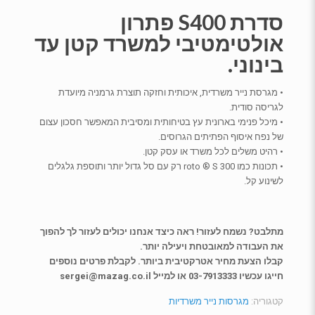
סדרת S400 פתרון
אולטימטיבי למשרד קטן עד
בינוני.
• מגרסת נייר משרדית, איכותית וחזקה תוצרת גרמניה מיועדת
לגריסה סודית.
• מיכל פנימי בארונית עץ בטיחותית ומסיבית המאפשר חסכון עצום
של נפח איסוף הפתיתים הגרוסים.
• רהיט משלים לכל משרד או עסק קטן.
• תכונות כמו roto ® S 300 רק עם סל גדול יותר ותוספת גלגלים
לשינוע קל.
מתלבט? נשמח לעזור! ראה כיצד אנחנו יכולים לעזור לך להפוך
את העבודה למאובטחת ויעילה יותר.
קבלו הצעת מחיר אטרקטיבית ביותר. לקבלת פרטים נוספים
חייגו עכשיו 03-7913333 או למייל sergei@mazag.co.il
קטגוריה:
מגרסות נייר משרדיות