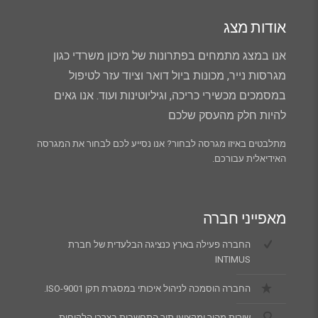
אודות מצג
אנו במצג מתמחים בפתרונות של מיכון משרדי כגון
מגרסות נייר, מכונות ביול דואר וציוד עזר לטיפול
במסמכים מכשירי כריכה, וגיליוטינות ועוד. אנו גאים
להיות חלק מהעסק שלכם
מתלבטים באיזו מגרסה לבחור? אנו נסייע לכם לבחור את המגרסה
האידיאלית עבורכם.
מאפייני חברה
החברה פעילה בארץ כנציגה הבלעדית של חברת
INTIMUS
החברה הוסמכה לניהול איכותי במסגרת תקן ISO-9001.
שירות מהיר ומקצועי תוך התחשבות בצרכי הלקוחות.