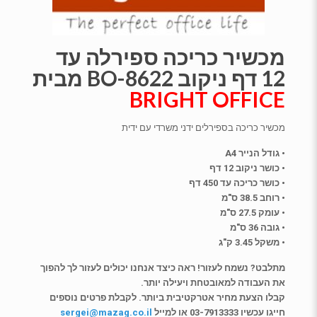
מכשיר כריכה ספירלה עד
12 דף ניקוב BO-8622 מבית
BRIGHT OFFICE
מכשיר כריכה בספירלים ידני משרדי עם ידית
• גודל הנייר A4
• כושר ניקוב 12 דף
• כושר כריכה עד 450 דף
• רוחב 38.5 ס"מ
• עומק 27.5 ס"מ
• גובה 36 ס"מ
• משקל 3.45 ק"ג
מתלבט? נשמח לעזור! ראה כיצד אנחנו יכולים לעזור לך להפוך
את העבודה למאובטחת ויעילה יותר.
קבלו הצעת מחיר אטרקטיבית ביותר. לקבלת פרטים נוספים
חייגו עכשיו 03-7913333 או למייל
sergei@mazag.co.il